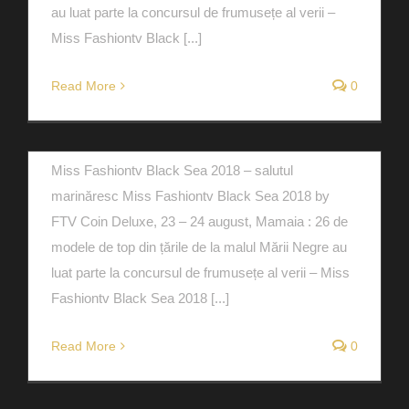
au luat parte la concursul de frumusețe al verii –
Miss Fashiontv Black [...]
Miss Fashiontv Black Sea
Read More
0
2018 – salutul marinăresc
By
fashiontv
|
martie 7th, 2019
|
noutati
Miss Fashiontv Black Sea 2018 – salutul
marinăresc Miss Fashiontv Black Sea 2018 by
FTV Coin Deluxe, 23 – 24 august, Mamaia : 26 de
modele de top din țările de la malul Mării Negre au
luat parte la concursul de frumusețe al verii – Miss
Fashiontv Black Sea 2018 [...]
Read More
0
Viggo by Cătălin Botezatu @