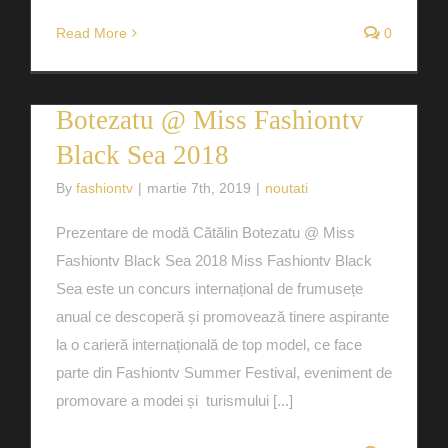
Read More
0
Prezentare de modă Cătălin
Botezatu @ Miss Fashiontv
Black Sea 2018
By
fashiontv
|
martie 7th, 2019
|
noutati
Prezentare de modă Cătălin Botezatu @ Miss
Fashiontv Black Sea 2018 Miss Fashiontv Black
Sea este un concurs internațional de frumusețe
anual ce descoperă și promovează tinere aspirante
la o carieră internațională de top model, ce face
parte din Fashiontv Summer Festival, eveniment de
promovare a modei și turismului [...]