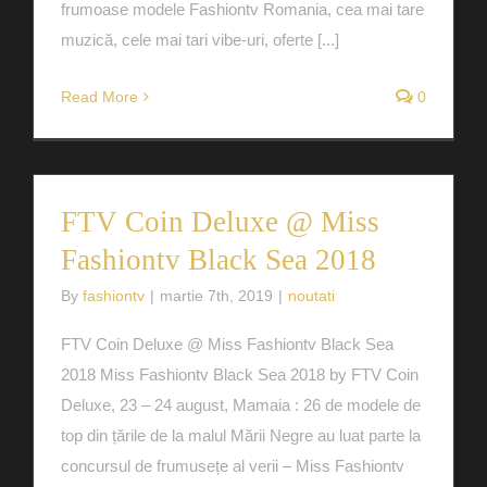
frumoase modele Fashiontv Romania, cea mai tare
muzică, cele mai tari vibe-uri, oferte [...]
Read More
0
FTV Coin Deluxe @ Miss
Fashiontv Black Sea 2018
By
fashiontv
|
martie 7th, 2019
|
noutati
FTV Coin Deluxe @ Miss Fashiontv Black Sea
2018 Miss Fashiontv Black Sea 2018 by FTV Coin
Deluxe, 23 – 24 august, Mamaia : 26 de modele de
top din țările de la malul Mării Negre au luat parte la
concursul de frumusețe al verii – Miss Fashiontv