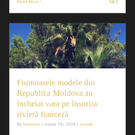
Read More
0
Frumoasele modele din
Republica Moldova au
încheiat vara pe însorita
rivieră franceză
By
fashiontv
|
martie 7th, 2019
|
noutati