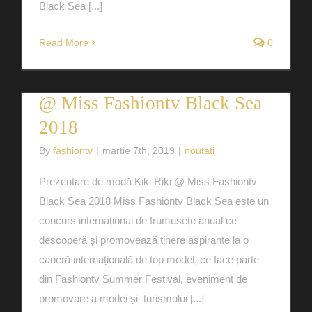
Black Sea [...]
Read More
0
Prezentare de modă Kiki Riki
@ Miss Fashiontv Black Sea
2018
By
fashiontv
|
martie 7th, 2019
|
noutati
Prezentare de modă Kiki Riki @ Miss Fashiontv
Black Sea 2018 Miss Fashiontv Black Sea este un
concurs internațional de frumusețe anual ce
descoperă și promovează tinere aspirante la o
carieră internațională de top model, ce face parte
din Fashiontv Summer Festival, eveniment de
promovare a modei și turismului [...]