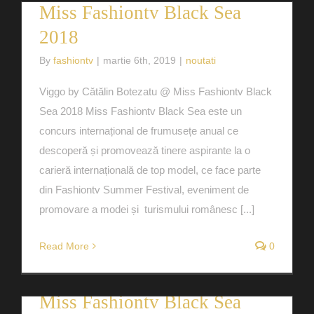
Miss Fashiontv Black Sea
2018
By
fashiontv
|
martie 6th, 2019
|
noutati
Viggo by Cătălin Botezatu @ Miss Fashiontv Black
Sea 2018 Miss Fashiontv Black Sea este un
concurs internațional de frumusețe anual ce
descoperă și promovează tinere aspirante la o
carieră internațională de top model, ce face parte
din Fashiontv Summer Festival, eveniment de
promovare a modei și turismului românesc [...]
Read More
0
Miss Fashiontv Black Sea