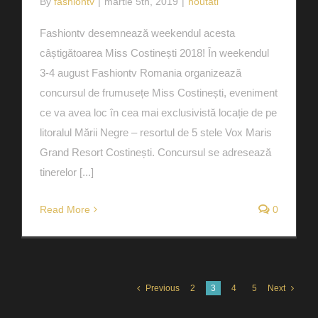
By
fashiontv
|
martie 5th, 2019
|
noutati
Fashiontv desemnează weekendul acesta
câștigătoarea Miss Costinești 2018! În weekendul
3-4 august Fashiontv Romania organizează
concursul de frumusețe Miss Costinești, eveniment
ce va avea loc în cea mai exclusivistă locație de pe
litoralul Mării Negre – resortul de 5 stele Vox Maris
Grand Resort Costinești. Concursul se adresează
tinerelor [...]
Read More
0
Previous
2
3
4
5
Next